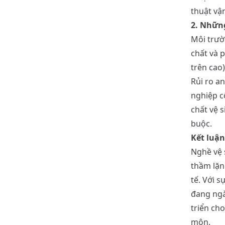
thuật vậ
2. Nhữn
Môi trườ
chất và 
trên cao)
Rủi ro a
nghiệp c
chất vệ s
buộc.
Kết luận
Nghề vệ 
thầm lặn
tế. Với 
đang ngà
triển ch
môn.