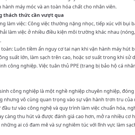
n hành máy móc và an toàn hóa chất cho nhân viên.
g thách thức cần vượt qua
ng làm việc: Công việc thường nặng nhọc, tiếp xúc với bụi b
phải làm việc ở nhiều điều kiện môi trường khác nhau (nóng,
.
n toàn: Luôn tiềm ẩn nguy cơ tai nạn khi vận hành máy hút 
ông suất lớn, làm sạch trên cao, hoặc sơ suất trong khi sử
inh công nghiệp. Việc tuân thủ PPE (trang bị bảo hộ cá nhân
sinh công nghiệp là một nghề nghiệp chuyên nghiệp, đóng
g nhưng vô cùng quan trọng vào sự vận hành trơn tru của 
sự đầu tư vào công nghệ và quy trình làm việc chuẩn hóa, ng
y càng thu hút và được đánh giá cao hơn, mở ra nhiều cơ h
o những ai có đam mê và sự nghiêm túc với lĩnh vực làm sạ