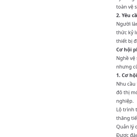
toàn vệ 
2. Yêu c
Người làm
thức kỷ l
thiết bị 
Cơ hội p
Nghề vệ 
nhưng cũ
1. Cơ hộ
Nhu cầu 
đô thị m
nghiệp.
Lộ trình 
thăng tiế
Quản lý 
Được đào