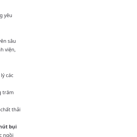
ng yêu
yên sâu
h viện,
lý các
g trăm
chất thải
hút bụi
c ngồi