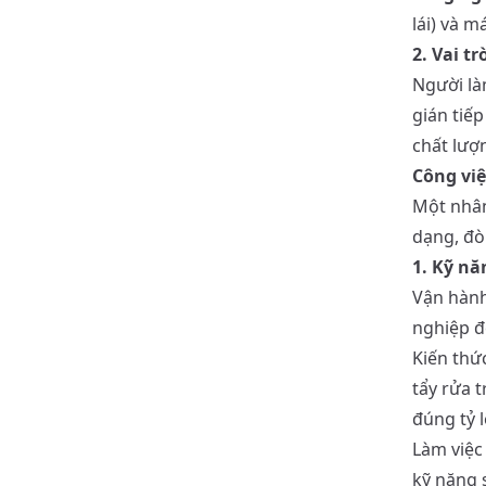
lái) và m
2. Vai tr
Người là
gián tiế
chất lượ
Công việ
Một nhân
dạng, đò
1. Kỹ n
Vận hành
nghiệp đ
Kiến thức
tẩy rửa t
đúng tỷ l
Làm việc 
kỹ năng 