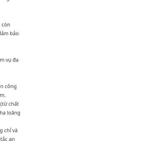
à còn
 đảm bảo
ệm vụ đa
àn công
ảm.
(từ chất
pha loãng
g chỉ và
tắc an