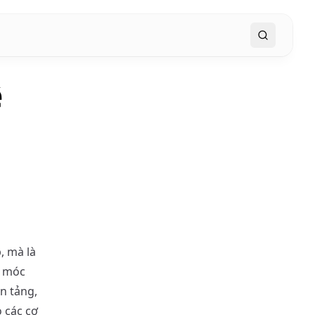
Search
ệ
, mà là
y móc
n tảng,
o các cơ