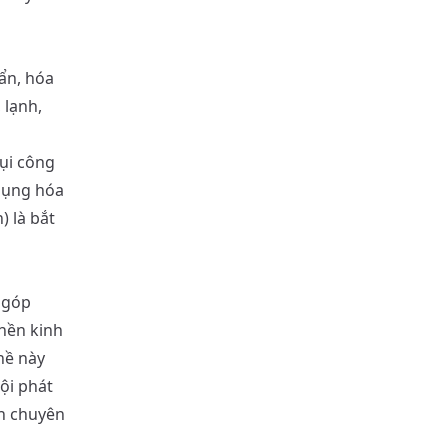
ẩn, hóa
 lạnh,
bụi công
 dụng hóa
) là bắt
 góp
nền kinh
hề này
ội phát
ch chuyên