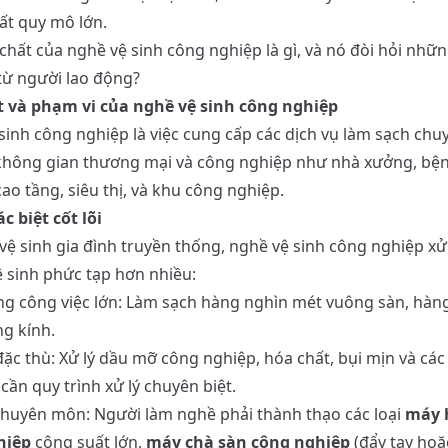
ất quy mô lớn.
 chất của nghề vệ sinh công nghiệp là gì, và nó đòi hỏi nhữ
từ người lao động?
 và phạm vi của nghề vệ sinh công nghiệp
sinh công nghiệp là việc cung cấp các dịch vụ làm sạch chu
không gian thương mại và công nghiệp như nhà xưởng, bện
ao tầng, siêu thị, và khu công nghiệp.
c biệt cốt lõi
vệ sinh gia đình truyền thống, nghề vệ sinh công nghiệp xử 
ệ sinh phức tạp hơn nhiều:
ng công việc lớn: Làm sạch hàng nghìn mét vuông sàn, hàn
g kính.
ặc thù: Xử lý dầu mỡ công nghiệp, hóa chất, bụi mịn và các 
cần quy trình xử lý chuyên biệt.
 chuyên môn: Người làm nghề phải thành thạo các loại
máy 
hiệp
công suất lớn,
máy chà sàn công nghiệp
(đẩy tay hoặ