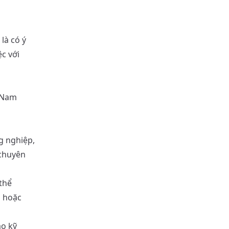
là có ý
ệc với
t Nam
g nghiệp,
 chuyên
 thể
, hoặc
ạo kỹ