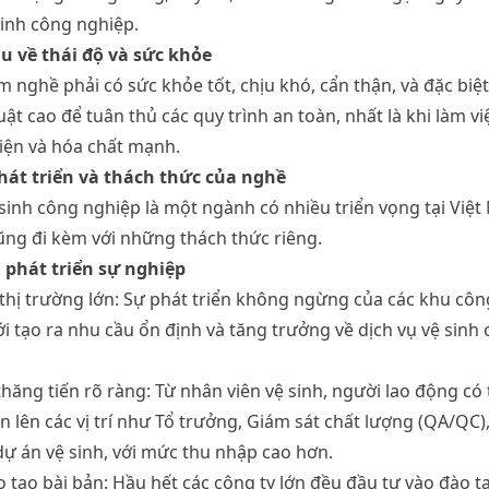
sinh công nghiệp.
ầu về thái độ và sức khỏe
 nghề phải có sức khỏe tốt, chịu khó, cẩn thận, và đặc biệt 
uật cao để tuân thủ các quy trình an toàn, nhất là khi làm vi
điện và hóa chất mạnh.
hát triển và thách thức của nghề
sinh công nghiệp là một ngành có nhiều triển vọng tại Việ
ng đi kèm với những thách thức riêng.
i phát triển sự nghiệp
thị trường lớn: Sự phát triển không ngừng của các khu côn
ới tạo ra nhu cầu ổn định và tăng trưởng về dịch vụ vệ sinh
thăng tiến rõ ràng: Từ nhân viên vệ sinh, người lao động có
n lên các vị trí như Tổ trưởng, Giám sát chất lượng (QA/QC)
dự án vệ sinh, với mức thu nhập cao hơn.
 tạo bài bản: Hầu hết các công ty lớn đều đầu tư vào đào t