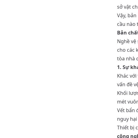
sở vật ch
Vậy, bản
cầu nào 
Bản chất
Nghề vệ 
cho các 
tòa nhà c
1. Sự khá
Khác với 
vấn đề v
Khối lượ
mét vuôn
Vết bẩn đ
nguy hại 
Thiết bị
công ng