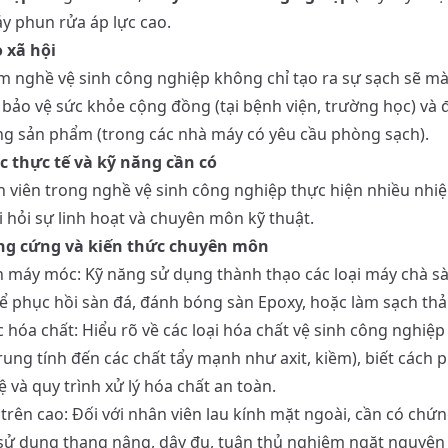
áy phun rửa áp lực cao.
ò xã hội
m nghề vệ sinh công nghiệp không chỉ tạo ra sự sạch sẽ m
p bảo vệ sức khỏe cộng đồng (tại bệnh viện, trường học) và
ng sản phẩm (trong các nhà máy có yêu cầu phòng sạch).
c thực tế và kỹ năng cần có
 viên trong nghề vệ sinh công nghiệp thực hiện nhiều nhi
i hỏi sự linh hoạt và chuyên môn kỹ thuật.
ăng cứng và kiến thức chuyên môn
 máy móc: Kỹ năng sử dụng thành thạo các loại máy chà s
ể phục hồi sàn đá, đánh bóng sàn Epoxy, hoặc làm sạch th
 hóa chất: Hiểu rõ về các loại hóa chất vệ sinh công nghiệp 
rung tính đến các chất tẩy mạnh như axit, kiềm), biết cách 
ệ và quy trình xử lý hóa chất an toàn.
trên cao: Đối với nhân viên lau kính mặt ngoài, cần có chứn
sử dụng thang nâng, dây đu, tuân thủ nghiêm ngặt nguyên 