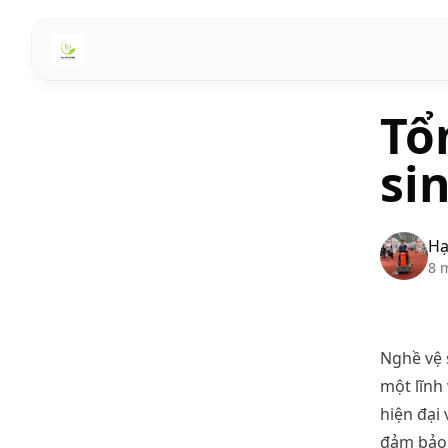
Tổ
si
Hạ
8 
Nghề vệ 
một lĩnh
hiện đại 
đảm bảo m