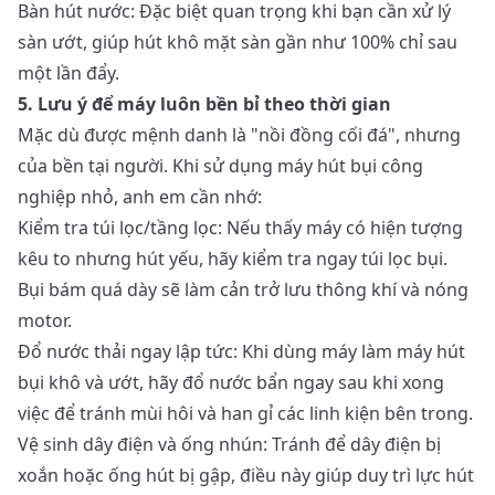
Bàn hút nước: Đặc biệt quan trọng khi bạn cần xử lý
sàn ướt, giúp hút khô mặt sàn gần như 100% chỉ sau
một lần đẩy.
5. Lưu ý để máy luôn bền bỉ theo thời gian
Mặc dù được mệnh danh là "nồi đồng cối đá", nhưng
của bền tại người. Khi sử dụng máy hút bụi công
nghiệp nhỏ, anh em cần nhớ:
Kiểm tra túi lọc/tầng lọc: Nếu thấy máy có hiện tượng
kêu to nhưng hút yếu, hãy kiểm tra ngay túi lọc bụi.
Bụi bám quá dày sẽ làm cản trở lưu thông khí và nóng
motor.
Đổ nước thải ngay lập tức: Khi dùng máy làm máy hút
bụi khô và ướt, hãy đổ nước bẩn ngay sau khi xong
việc để tránh mùi hôi và han gỉ các linh kiện bên trong.
Vệ sinh dây điện và ống nhún: Tránh để dây điện bị
xoắn hoặc ống hút bị gập, điều này giúp duy trì lực hút